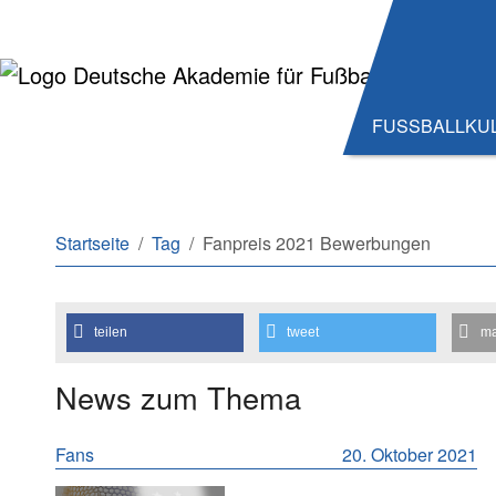
Zum Hauptinhalt springen
Zum Seitenende springen
FUSSBALLKU
Sie sind hier:
Startseite
Tag
Fanpreis 2021 Bewerbungen
teilen
tweet
ma
News zum Thema
Fans
20. Oktober 2021