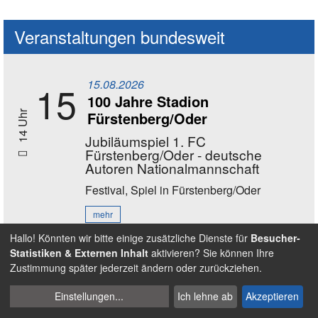
Veranstaltungen bundesweit
15.08.2026
15
100 Jahre Stadion
Fürstenberg/Oder
14 Uhr
Jubiläumspiel 1. FC
Fürstenberg/Oder - deutsche
Autoren Nationalmannschaft
Festival, Spiel
in Fürstenberg/Oder
mehr
Hallo! Könnten wir bitte einige zusätzliche Dienste für
Besucher-
Statistiken & Externen Inhalt
aktivieren? Sie können Ihre
16.08.2026
16
Zustimmung später jederzeit ändern oder zurückziehen.
11 - 17 Uhr
Bewegungstag Ball
Cookies
Einstellungen
...
Ich lehne ab
Akzeptieren
Spiel
in Nürnberg - Wöhrder Wiese
verwalten