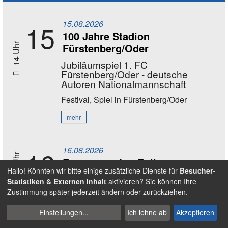
15.08.2026
15
100 Jahre Stadion
Fürstenberg/Oder
14 Uhr
Jubiläumspiel 1. FC
Fürstenberg/Oder - deutsche
Autoren Nationalmannschaft
Festival, Spiel
in Fürstenberg/Oder
mehr
16.08.2026
16
11 - 17 Uhr
Bewegungstag Ball
Hallo! Könnten wir bitte einige zusätzliche Dienste für
Besucher-
Spiel
in Nürnberg - Wöhrder Wiese
Statistiken & Externen Inhalt
aktivieren? Sie können Ihre
Zustimmung später jederzeit ändern oder zurückziehen.
mehr
Cookies
Einstellungen
...
Ich lehne ab
Akzeptieren
verwalten