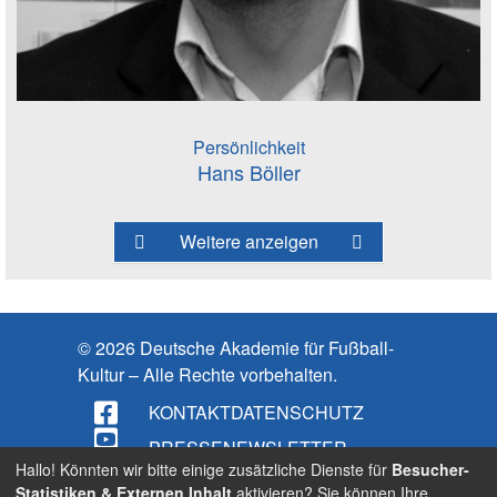
Persönlichkeit
Hans Böller
Weitere anzeigen
© 2026 Deutsche Akademie für Fußball-
Kultur – Alle Rechte vorbehalten.
KONTAKT
DATENSCHUTZ
PRESSE
NEWSLETTER
Hallo! Könnten wir bitte einige zusätzliche Dienste für
Besucher-
IMPRESSUM
Statistiken & Externen Inhalt
aktivieren? Sie können Ihre