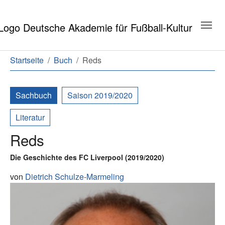
Zum Hauptinhalt springen
Zum Seitenende springen
Sie sind hier:
Startseite
Buch
Reds
Sachbuch
Saison 2019/2020
Literatur
Reds
Die Geschichte des FC Liverpool (2019/2020)
von
Dietrich Schulze-Marmeling