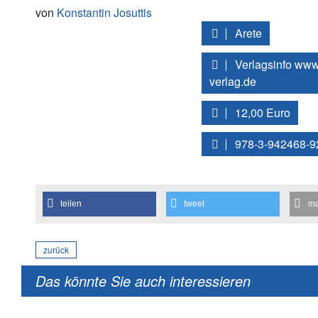
von
Konstantin Josuttis
Arete
Verlagsinfo www
verlag.de
12,00 Euro
978-3-942468-9
teilen
tweet
ma
zurück
Das könnte Sie auch interessieren