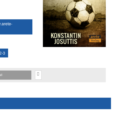
.arete-
2-3
il