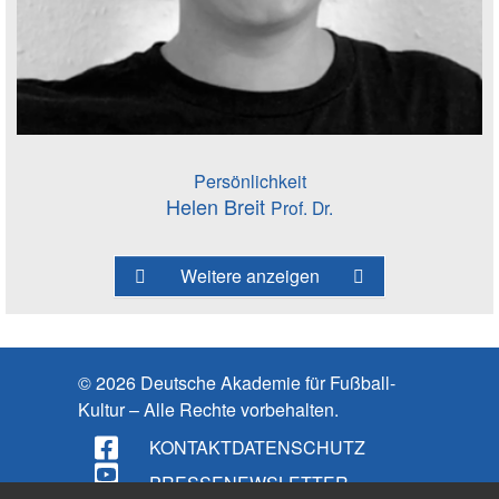
Persönlichkeit
Helen Breit
Prof. Dr.
Weitere anzeigen
© 2026 Deutsche Akademie für Fußball-
Kultur – Alle Rechte vorbehalten.
KONTAKT
DATENSCHUTZ
PRESSE
NEWSLETTER