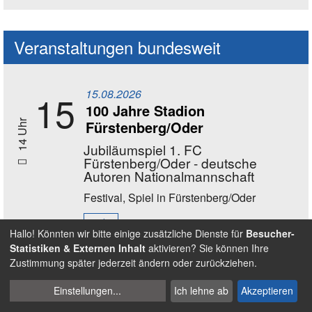
Social Media Kanäle der Akademie
Veranstaltungen bundesweit
15.08.2026
15
100 Jahre Stadion
Fürstenberg/Oder
14 Uhr
Jubiläumspiel 1. FC
Fürstenberg/Oder - deutsche
Autoren Nationalmannschaft
Festival, Spiel
in Fürstenberg/Oder
mehr
Hallo! Könnten wir bitte einige zusätzliche Dienste für
Besucher-
Statistiken & Externen Inhalt
aktivieren? Sie können Ihre
Zustimmung später jederzeit ändern oder zurückziehen.
16.08.2026
16
11 - 17 Uhr
Bewegungstag Ball
Cookies
Einstellungen
...
Ich lehne ab
Akzeptieren
verwalten
Spiel
in Nürnberg - Wöhrder Wiese