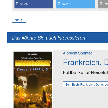
teilen
tweet
ma
zurück
Das könnte Sie auch interessieren
Albrecht Sonntag
Frankreich.
Fußballkultur-Reisefü
Zum Buch:
Frankreich. Der unb