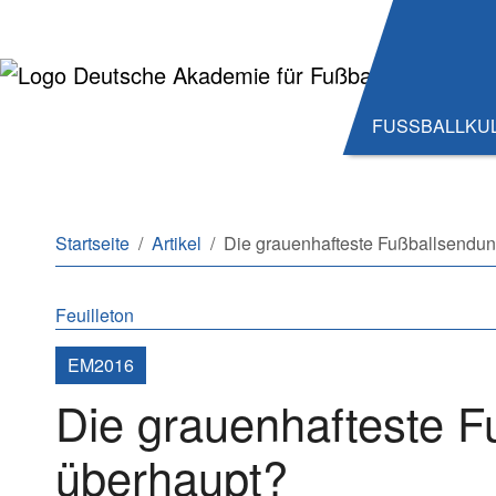
Zum Hauptinhalt springen
Zum Seitenende springen
FUSSBALLKU
Sie sind hier:
Startseite
Artikel
Die grauenhafteste Fußballsendu
Feuilleton
EM2016
Die grauenhafteste 
überhaupt?