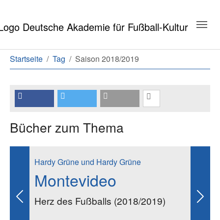
Zum Hauptinhalt springen
Zum Seitenende springen
Sie sind hier:
Startseite
Tag
Saison 2018/2019
Bücher zum Thema
Hardy Grüne und Hardy Grüne
Montevideo
Herz des Fußballs (2018/2019)
Previous
Next