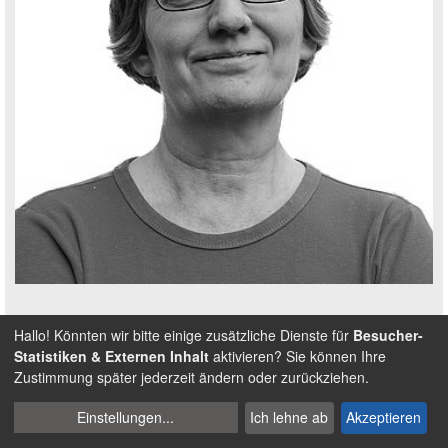
Persönlichkeit
Hallo! Könnten wir bitte einige zusätzliche Dienste für
Besucher-
Nicole Selmer
Statistiken & Externen Inhalt
aktivieren? Sie können Ihre
Zustimmung später jederzeit ändern oder zurückziehen.
Cookies
Weitere anzeigen
Einstellungen
...
Ich lehne ab
Akzeptieren
verwalten