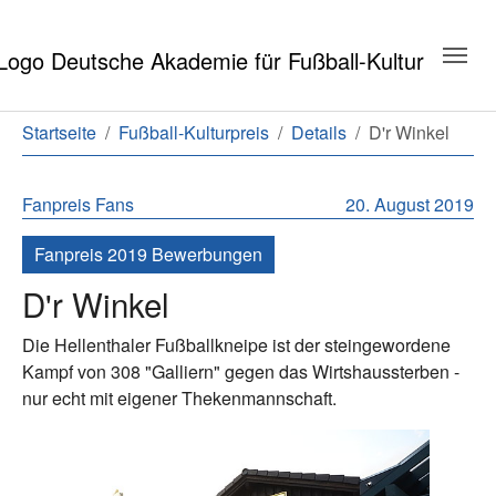
Zum Hauptinhalt springen
Zum Seitenende springen
Sie sind hier:
Startseite
Fußball-Kulturpreis
Details
D'r Winkel
Fanpreis
Fans
20. August 2019
Fanpreis 2019 Bewerbungen
D'r Winkel
Die Hellenthaler Fußballkneipe ist der steingewordene
Kampf von 308 "Galliern" gegen das Wirtshaussterben -
nur echt mit eigener Thekenmannschaft.