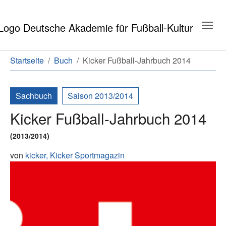
Zum Hauptinhalt springen
Zum Seitenende springen
Sie sind hier:
Startseite
Buch
Kicker Fußball-Jahrbuch 2014
Sachbuch
Saison 2013/2014
Kicker Fußball-Jahrbuch 2014
(2013/2014)
von
kicker,
Kicker Sportmagazin