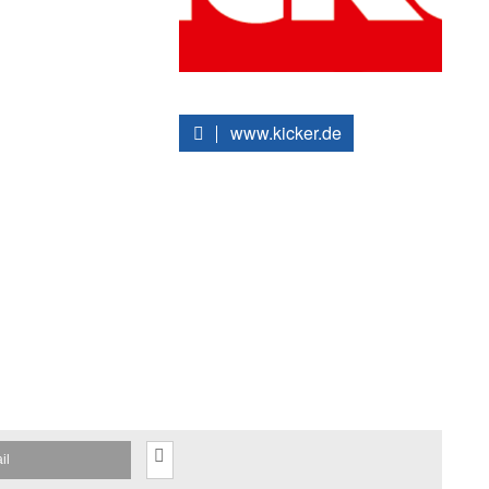
www.kicker.de
il