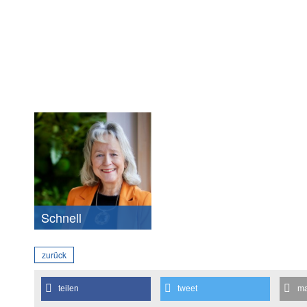
Schnell
zurück
teilen
tweet
ma