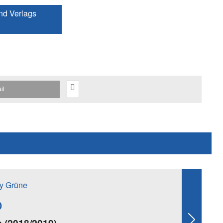
nd Verlags
il
y Grüne
o