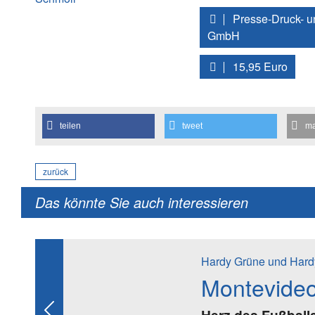
Presse-Druck- u
GmbH
15,95 Euro
teilen
tweet
ma
zurück
Das könnte Sie auch interessieren
Hardy Grüne und Hard
Montevide