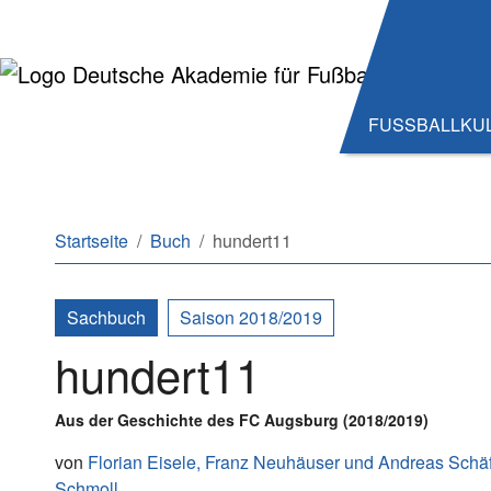
Zum Hauptinhalt springen
Zum Seitenende springen
FUSSBALLKU
Sie sind hier:
Startseite
Buch
hundert11
Sachbuch
Saison 2018/2019
hundert11
Aus der Geschichte des FC Augsburg (2018/2019)
von
Florian Eisele,
Franz Neuhäuser
und
Andreas Schä
Schmoll