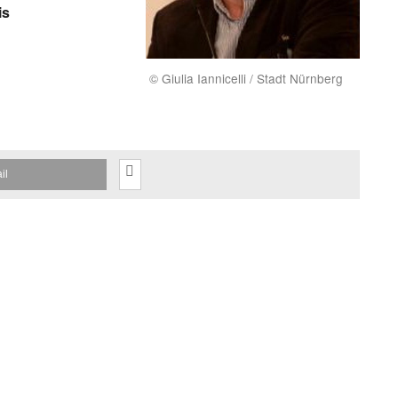
is
© Giulia Iannicelli / Stadt Nürnberg
il