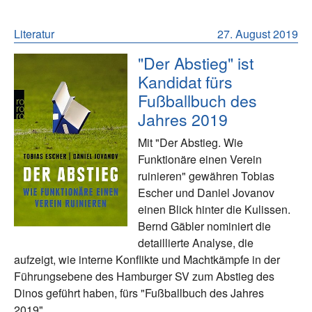
Literatur
27. August 2019
"Der Abstieg" ist
Kandidat fürs
Fußballbuch des
Jahres 2019
Mit "Der Abstieg. Wie
Funktionäre einen Verein
ruinieren" gewähren Tobias
Escher und Daniel Jovanov
einen Blick hinter die Kulissen.
Bernd Gäbler nominiert die
detaillierte Analyse, die
aufzeigt, wie interne Konflikte und Machtkämpfe in der
Führungsebene des Hamburger SV zum Abstieg des
Dinos geführt haben, fürs "Fußballbuch des Jahres
2019".