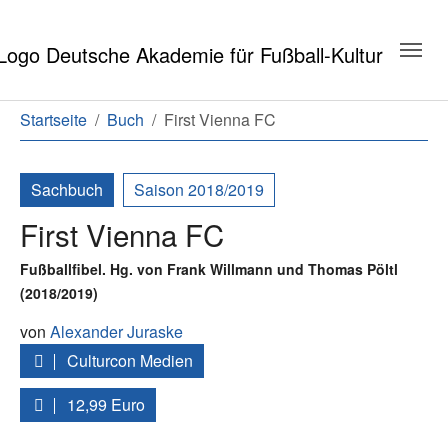
Zum Hauptinhalt springen
Zum Seitenende springen
Sie sind hier:
Startseite
Buch
First Vienna FC
Sachbuch
Saison 2018/2019
First Vienna FC
Fußballfibel. Hg. von Frank Willmann und Thomas Pöltl
(2018/2019)
von
Alexander Juraske
Culturcon Medien
12,99 Euro