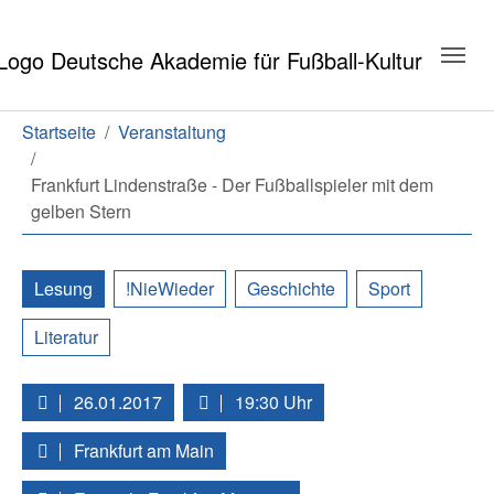
Zum Hauptinhalt springen
Zum Seitenende springen
Sie sind hier:
Startseite
Veranstaltung
Frankfurt Lindenstraße - Der Fußballspieler mit dem
gelben Stern
Lesung
!NieWieder
Geschichte
Sport
Literatur
26.01.2017
19:30 Uhr
Frankfurt am Main