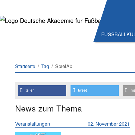
Zum Hauptinhalt springen
Zum Seitenende springen
FUSSBALLKU
Sie sind hier:
Startseite
Tag
SpielAb
teilen
tweet
ma
News zum Thema
Veranstaltungen
02. November 2021