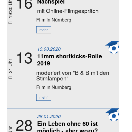
16
Nachspiel
19:30 Uhr
mit Online-Filmgespräch
Film
in Nürnberg
mehr
13.03.2020
13
11mm shortkicks-Rolle
2019
21 Uhr
moderiert von "B & B mit den
Stirnlampen"
Film
in Nürnberg
mehr
28.01.2020
28
Ein Leben ohne 60 ist
möglich - aber wozu?