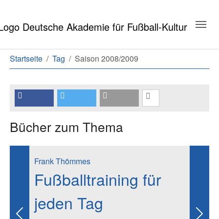
Zum Hauptinhalt springen
Zum Seitenende springen
Sie sind hier:
Startseite
Tag
Saison 2008/2009
Bücher zum Thema
Frank Thömmes
Fußballtraining für
jeden Tag
Previous
Next