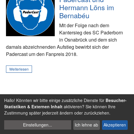
Hermann Löns im
Bernabéu
Mit der Folge nach dem
Kantersieg des SC Paderborn
in Osnabrück und dem sich
damals abzeichnenden Aufstieg bewirbt sich der
Padercast um den Fanpreis 2018.
Weiterlesen
Fans
15. Mai 2018
Hallo! Könnten wir bitte einige zusätzliche Dienste für
Besucher-
Statistiken & Externen Inhalt
aktivieren? Sie können Ihre
Fußball-Podcast: Mit
Zustimmung später jederzeit ändern oder zurückziehen.
Lottes Erbinnen über
Cookies
Frauenfußball reden
Einstellungen
...
Ich lehne ab
Akzeptieren
verwalten