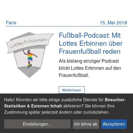
Fans
15. Mai 2018
Fußball-Podcast: Mit
Lottes Erbinnen über
Frauenfußball reden
Als bislang einziger Podcast
blickt Lottes Erbinnen auf den
Frauenfußball.
Weiterlesen
Hallo! Könnten wir bitte einige zusätzliche Dienste für
Besucher-
Statistiken & Externen Inhalt
aktivieren? Sie können Ihre
Zustimmung später jederzeit ändern oder zurückziehen.
Fans
10. Mai 2018
Cookies
Einstellungen
...
Ich lehne ab
Akzeptieren
Fußball-Podcast:
verwalten