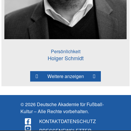
Persönlichkeit
Holger Schmidt
Weitere anzeigen
© 2026 Deutsche Akademie für Fußball-
Kultur – Alle Rechte vorbehalten.
KONTAKT
DATENSCHUTZ
PRESSE
NEWSLETTER