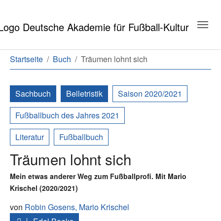
Zum Hauptinhalt springen
Zum Seitenende springen
Sie sind hier:
Startseite
Buch
Träumen lohnt sich
Sachbuch
Belletristik
Saison 2020/2021
Fußballbuch des Jahres 2021
Literatur
Fußballbuch
Träumen lohnt sich
Mein etwas anderer Weg zum Fußballprofi. Mit Mario
Krischel (2020/2021)
von
Robin Gosens,
Mario Krischel