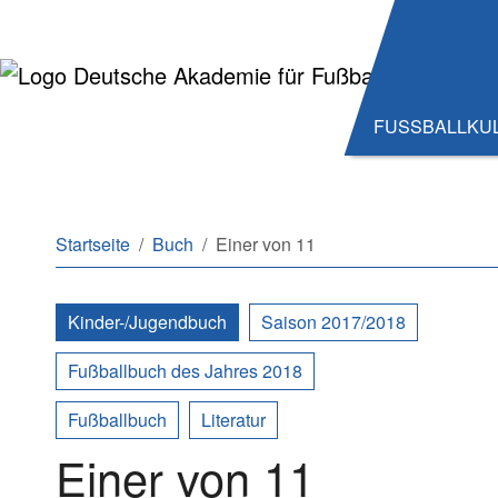
Zum Hauptinhalt springen
Zum Seitenende springen
FUSSBALLKU
Sie sind hier:
Startseite
Buch
Einer von 11
Kinder-/Jugendbuch
Saison 2017/2018
Fußballbuch des Jahres 2018
Fußballbuch
Literatur
Einer von 11