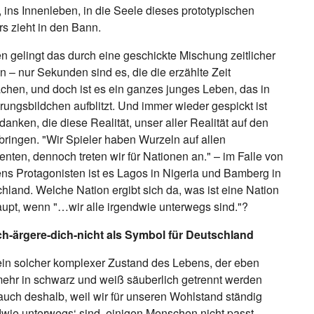
, ins Innenleben, in die Seele dieses prototypischen
rs zieht in den Bann.
n gelingt das durch eine geschickte Mischung zeitlicher
 – nur Sekunden sind es, die die erzählte Zeit
hen, und doch ist es ein ganzes junges Leben, das in
rungsbildchen aufblitzt. Und immer wieder gespickt ist
danken, die diese Realität, unser aller Realität auf den
bringen. "Wir Spieler haben Wurzeln auf allen
enten, dennoch treten wir für Nationen an." – im Falle von
ns Protagonisten ist es Lagos in Nigeria und Bamberg in
hland. Welche Nation ergibt sich da, was ist eine Nation
upt, wenn "…wir alle irgendwie unterwegs sind."?
h-ärgere-dich-nicht als Symbol für Deutschland
in solcher komplexer Zustand des Lebens, der eben
mehr in schwarz und weiß säuberlich getrennt werden
auch deshalb, weil wir für unseren Wohlstand ständig
dwie unterwegs‘ sind, einigen Menschen nicht passt,