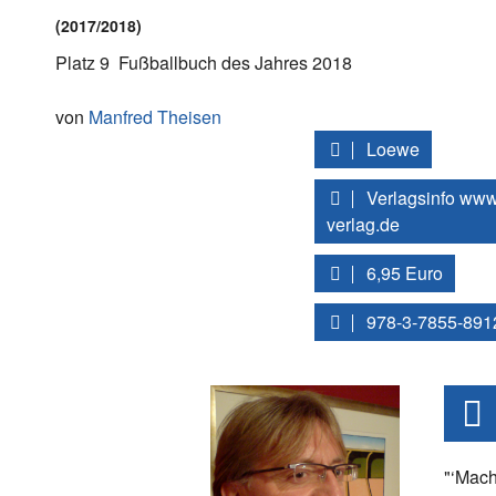
(2017/2018)
Platz 9
Fußballbuch des Jahres 2018
von
Manfred Theisen
Loewe
Verlagsinfo www
verlag.de
6,95 Euro
978-3-7855-891
"‘Mach