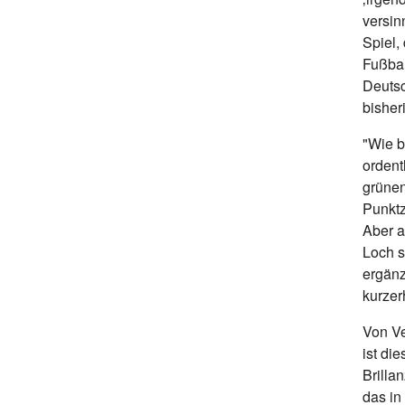
versin
Spiel,
Fußbal
Deutsc
bisher
"Wie b
ordent
grünen
Punktz
Aber a
Loch s
ergänz
kurze
Von Ve
ist di
Brilla
das i