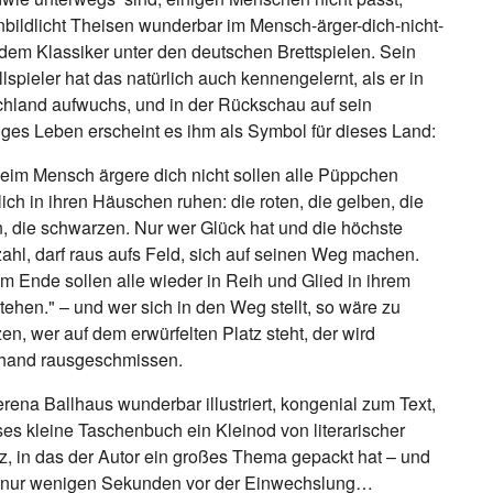
nbildlicht Theisen wunderbar im Mensch-ärger-dich-nicht-
 dem Klassiker unter den deutschen Brettspielen. Sein
lspieler hat das natürlich auch kennengelernt, als er in
hland aufwuchs, und in der Rückschau auf sein
iges Leben erscheint es ihm als Symbol für dieses Land:
eim Mensch ärgere dich nicht sollen alle Püppchen
lich in ihren Häuschen ruhen: die roten, die gelben, die
, die schwarzen. Nur wer Glück hat und die höchste
ahl, darf raus aufs Feld, sich auf seinen Weg machen.
m Ende sollen alle wieder in Reih und Glied in ihrem
tehen." – und wer sich in den Weg stellt, so wäre zu
en, wer auf dem erwürfelten Platz steht, der wird
rhand rausgeschmissen.
rena Ballhaus wunderbar illustriert, kongenial zum Text,
eses kleine Taschenbuch ein Kleinod von literarischer
nz, in das der Autor ein großes Thema gepackt hat – und
n nur wenigen Sekunden vor der Einwechslung…