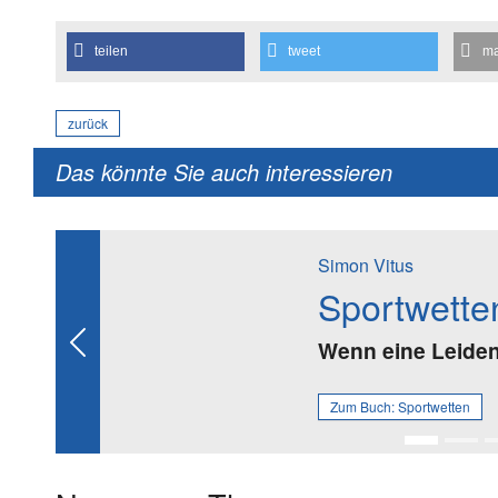
teilen
tweet
ma
zurück
Das könnte Sie auch interessieren
Simon Vitus
Sportwette
Wenn eine Leidens
Previous
Zum Buch:
Sportwetten