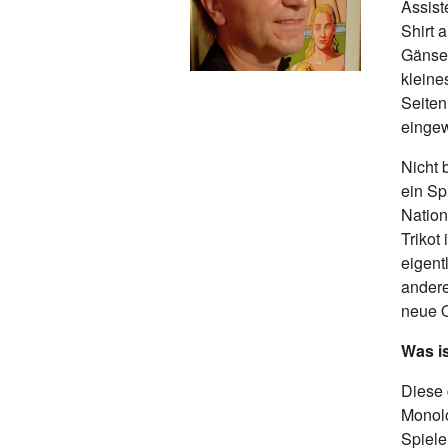
Assist
Shirt 
Gänseh
kleine
Seiten
eingew
Nicht 
ein Sp
Nation
Trikot
eigent
andere
neue Q
Was is
Diese 
Monolo
Spiele