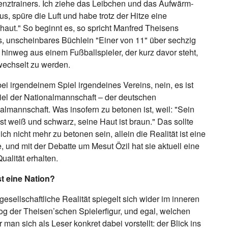
enztrainers. Ich ziehe das Leibchen und das Aufwärm-
aus, spüre die Luft und habe trotz der Hitze eine
aut." So beginnt es, so spricht Manfred Theisens
s, unscheinbares Büchlein "Einer von 11" über sechzig
 hinweg aus einem Fußballspieler, der kurz davor steht,
echselt zu werden.
bei irgendeinem Spiel irgendeines Vereins, nein, es ist
iel der Nationalmannschaft – der deutschen
almannschaft. Was insofern zu betonen ist, weil: "Sein
 ist weiß und schwarz, seine Haut ist braun." Das sollte
lich nicht mehr zu betonen sein, allein die Realität ist eine
, und mit der Debatte um Mesut Özil hat sie aktuell eine
ualität erhalten.
t eine Nation?
gesellschaftliche Realität spiegelt sich wider im inneren
g der Theisen’schen Spielerfigur, und egal, welchen
r man sich als Leser konkret dabei vorstellt: der Blick ins