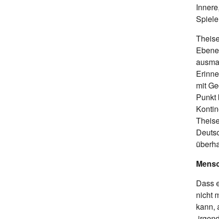
Innere
Spiele
Theise
Ebenen
ausmac
Erinne
mit Ge
Punkt 
Kontin
Theise
Deutsc
überha
Mensc
Dass e
nicht 
kann, 
‚irgen