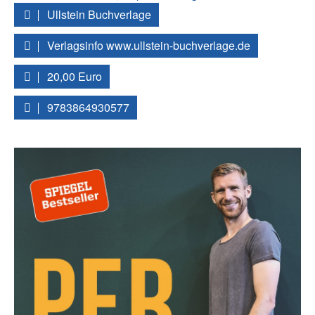
Ullstein Buchverlage
Verlagsinfo www.ullstein-buchverlage.de
20,00 Euro
9783864930577