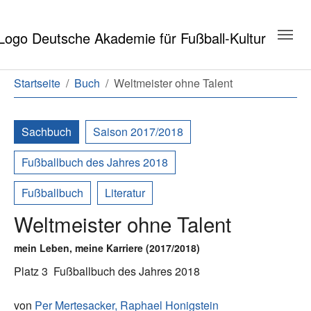
Zum Hauptinhalt springen
Zum Seitenende springen
Sie sind hier:
Startseite
Buch
Weltmeister ohne Talent
Sachbuch
Saison 2017/2018
Fußballbuch des Jahres 2018
Fußballbuch
Literatur
Weltmeister ohne Talent
mein Leben, meine Karriere (2017/2018)
Platz 3
Fußballbuch des Jahres 2018
von
Per Mertesacker,
Raphael Honigstein