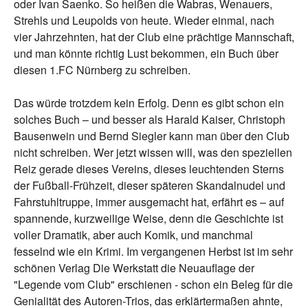
oder Ivan Saenko. So heißen die Wabras, Wenauers,
Strehls und Leupolds von heute. Wieder einmal, nach
vier Jahrzehnten, hat der Club eine prächtige Mannschaft,
und man könnte richtig Lust bekommen, ein Buch über
diesen 1.FC Nürnberg zu schreiben.
Das würde trotzdem kein Erfolg. Denn es gibt schon ein
solches Buch – und besser als Harald Kaiser, Christoph
Bausenwein und Bernd Siegler kann man über den Club
nicht schreiben. Wer jetzt wissen will, was den speziellen
Reiz gerade dieses Vereins, dieses leuchtenden Sterns
der Fußball-Frühzeit, dieser späteren Skandalnudel und
Fahrstuhltruppe, immer ausgemacht hat, erfährt es – auf
spannende, kurzweilige Weise, denn die Geschichte ist
voller Dramatik, aber auch Komik, und manchmal
fesselnd wie ein Krimi. Im vergangenen Herbst ist im sehr
schönen Verlag Die Werkstatt die Neuauflage der
"Legende vom Club" erschienen - schon ein Beleg für die
Genialität des Autoren-Trios, das erklärtermaßen ahnte,