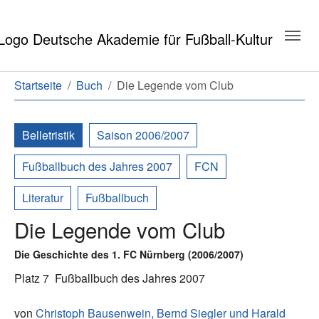
Zum Hauptinhalt springen
Zum Seitenende springen
Sie sind hier:
Startseite
Buch
Die Legende vom Club
Belletristik
Saison 2006/2007
Fußballbuch des Jahres 2007
FCN
Literatur
Fußballbuch
Die Legende vom Club
Die Geschichte des 1. FC Nürnberg (2006/2007)
Platz 7
Fußballbuch des Jahres 2007
von
Christoph Bausenwein,
Bernd Siegler
und
Harald