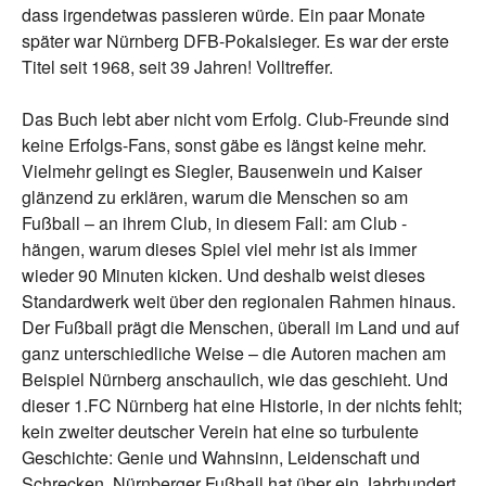
dass irgendetwas passieren würde. Ein paar Monate
später war Nürnberg DFB-Pokalsieger. Es war der erste
Titel seit 1968, seit 39 Jahren! Volltreffer.
Das Buch lebt aber nicht vom Erfolg. Club-Freunde sind
keine Erfolgs-Fans, sonst gäbe es längst keine mehr.
Vielmehr gelingt es Siegler, Bausenwein und Kaiser
glänzend zu erklären, warum die Menschen so am
Fußball – an ihrem Club, in diesem Fall: am Club -
hängen, warum dieses Spiel viel mehr ist als immer
wieder 90 Minuten kicken. Und deshalb weist dieses
Standardwerk weit über den regionalen Rahmen hinaus.
Der Fußball prägt die Menschen, überall im Land und auf
ganz unterschiedliche Weise – die Autoren machen am
Beispiel Nürnberg anschaulich, wie das geschieht. Und
dieser 1.FC Nürnberg hat eine Historie, in der nichts fehlt;
kein zweiter deutscher Verein hat eine so turbulente
Geschichte: Genie und Wahnsinn, Leidenschaft und
Schrecken. Nürnberger Fußball hat über ein Jahrhundert