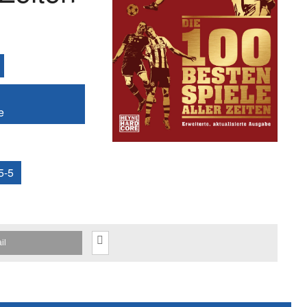
e
5-5
il