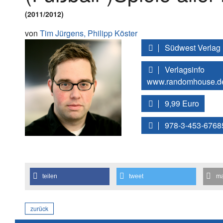
(2011/2012)
von
Tim Jürgens,
Philipp Köster
Südwest Verlag
Verlagsinfo
www.randomhouse.d
9,99 Euro
978-3-453-6768
teilen
tweet
ma
zurück