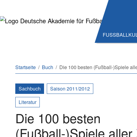
Zum Hauptinhalt springen
Zum Seitenende springen
FUSSBALLKU
Sie sind hier:
Startseite
Buch
Die 100 besten (Fußball-)Spiele all
Sachbuch
Saison 2011/2012
Literatur
Die 100 besten
(Fußball-)Spiele aller