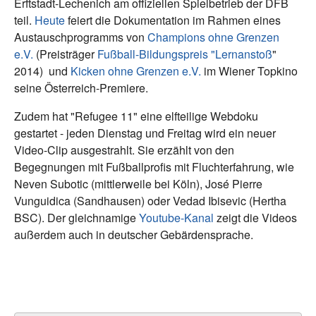
Erftstadt-Lechenich am offiziellen Spielbetrieb der DFB
teil.
Heute
feiert die Dokumentation im Rahmen eines
Austauschprogramms von
Champions ohne Grenzen
e.V.
(Preisträger
Fußball-Bildungspreis "Lernanstoß
"
2014) und
Kicken ohne Grenzen e.V.
im Wiener Topkino
seine Österreich-Premiere.
Zudem hat "Refugee 11" eine elfteilige Webdoku
gestartet - jeden Dienstag und Freitag wird ein neuer
Video-Clip ausgestrahlt. Sie erzählt von den
Begegnungen mit Fußballprofis mit Fluchterfahrung, wie
Neven Subotic (mittlerweile bei Köln), José Pierre
Vunguidica (Sandhausen) oder Vedad Ibisevic (Hertha
BSC). Der gleichnamige
Youtube-Kanal
zeigt die Videos
außerdem auch in deutscher Gebärdensprache.