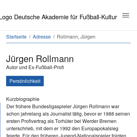
Zum Hauptinhalt springen
Zum Seitenende springen
Sie sind hier:
Startseite
Adresse
Rollmann, Jürgen
Jürgen Rollmann
Autor und Ex-Fußball-Profi
Persönlichkeit
Kurzbiographie
Der frühere Bundesligaspieler Jürgen Rollmann war
schon jahrelang als Journalist tätig, bevor er 1988 seinen
ersten Profivertrag als Torhüter bei Werder Bremen
unterschrieb, mit dem er 1992 den Europapokalsieg
feierte. Für den früheren Jugend-Nationalspieler folgten