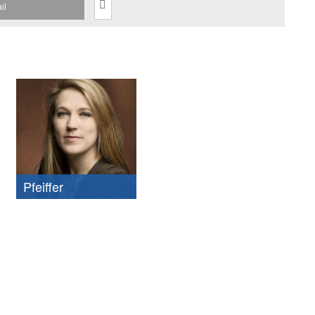
il
Pfeiffer