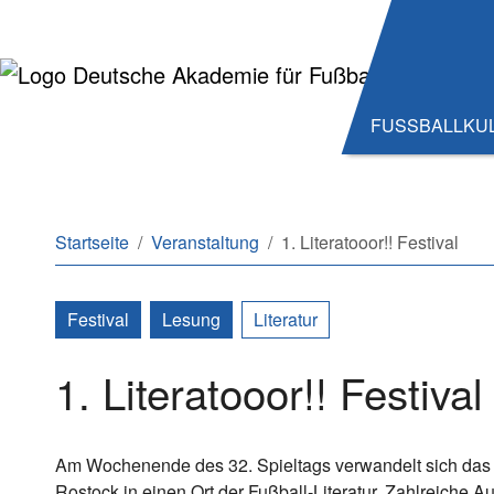
Zum Hauptinhalt springen
Zum Seitenende springen
FUSSBALLKU
Sie sind hier:
Startseite
Veranstaltung
1. Literatooor!! Festival
Festival
Lesung
Literatur
1. Literatooor!! Festival
Am Wochenende des 32. Spieltags verwandelt sich das 
Rostock in einen Ort der Fußball-Literatur. Zahlreiche A