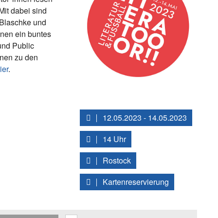
Mit dabei sind
 Blaschke und
nnen ein buntes
nd Public
onen zu den
ier
.
12.05.2023 - 14.05.2023
14 Uhr
Rostock
Kartenreservierung