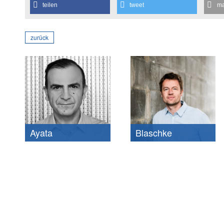
teilen
tweet
ma
zurück
Ayata
Blaschke