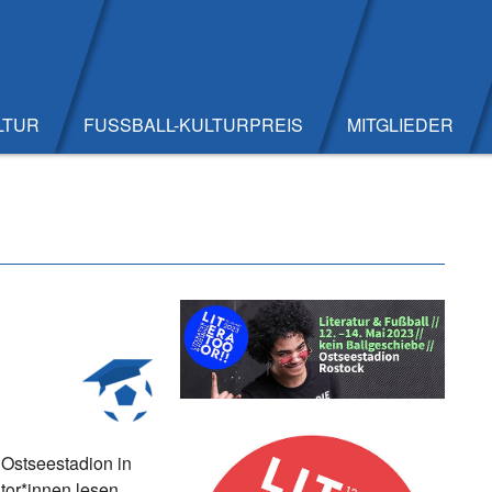
LTUR
FUSSBALL-KULTURPREIS
MITGLIEDER
Ostseestadion in
utor*innen lesen