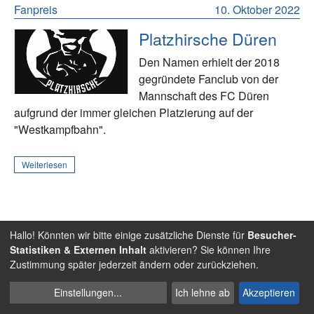
Fanpreis
10. Oktober 2022
Platzhirsche Düren
Den Namen erhielt der 2018
gegründete Fanclub von der
Mannschaft des FC Düren
aufgrund der immer gleichen Platzierung auf der
"Westkampfbahn".
Weiterlesen
Fanpreis
10. Oktober 2022
Hallo! Könnten wir bitte einige zusätzliche Dienste für
Besucher-
Statistiken & Externen Inhalt
aktivieren? Sie können Ihre
FC Bayern Fanclub
Zustimmung später jederzeit ändern oder zurückziehen.
Ilmendorf
Cookies
Einstellungen
...
Ich lehne ab
Akzeptieren
Der 2017 gegründete Fanclub
verwalten