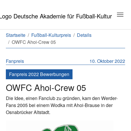
Zum Hauptinhalt springen
Zum Seitenende springen
Sie sind hier:
Startseite
Fußball-Kulturpreis
Details
OWFC Ahoi-Crew 05
Fanpreis
10. Oktober 2022
Fanpreis 2022 Bewerbungen
OWFC Ahoi-Crew 05
Die Idee, einen Fanclub zu gründen, kam den Werder-
Fans 2005 bei einem Wodka mit Ahoi-Brause in der
Osnabrücker Altstadt.