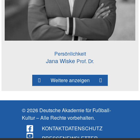
Persönlichkeit
Jana Wiske
Prof. Dr.
Weitere anzeigen
© 2026 Deutsche Akademie für Fußball-
Kultur – Alle Rechte vorbehalten.
KONTAKT
DATENSCHUTZ
PRESSE
NEWSLETTER