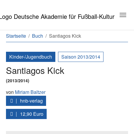
Zum Hauptinhalt springen
Zum Seitenende springen
Sie sind hier:
Startseite
Buch
Santiagos Kick
Kinder-/Jugendbuch
Saison 2013/2014
Santiagos Kick
(2013/2014)
von
Miriam Baltzer
hnb-verlag
12,90 Euro