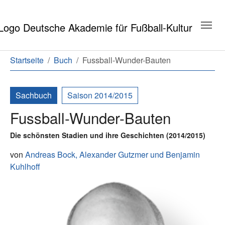
Zum Hauptinhalt springen
Zum Seitenende springen
Sie sind hier:
Startseite
Buch
Fussball-Wunder-Bauten
Sachbuch
Saison 2014/2015
Fussball-Wunder-Bauten
Die schönsten Stadien und ihre Geschichten (2014/2015)
von
Andreas Bock,
Alexander Gutzmer
und
Benjamin
Kuhlhoff