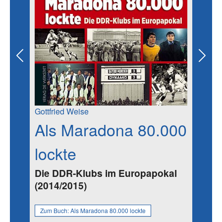
Previous
Next
Gottfried Weise
Als Maradona 80.000
lockte
Die DDR-Klubs im Europapokal
(2014/2015)
Zum Buch:
Als Maradona 80.000 lockte