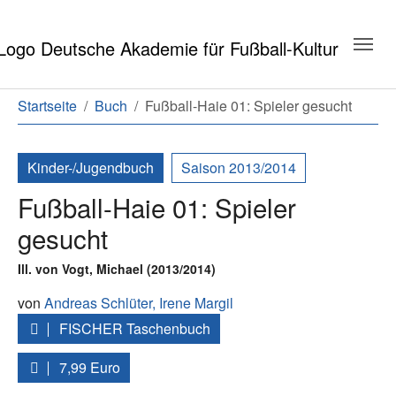
Zum Hauptinhalt springen
Zum Seitenende springen
Sie sind hier:
Startseite
Buch
Fußball-Haie 01: Spieler gesucht
Kinder-/Jugendbuch
Saison 2013/2014
Fußball-Haie 01: Spieler
gesucht
Ill. von Vogt, Michael (2013/2014)
von
Andreas Schlüter,
Irene Margil
FISCHER Taschenbuch
7,99 Euro