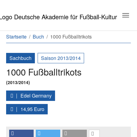
Zum Hauptinhalt springen
Zum Seitenende springen
Sie sind hier:
Startseite
Buch
1000 Fußballtrikots
Sachbuch
Saison 2013/2014
1000 Fußballtrikots
(2013/2014)
Edel Germany
14,95 Euro