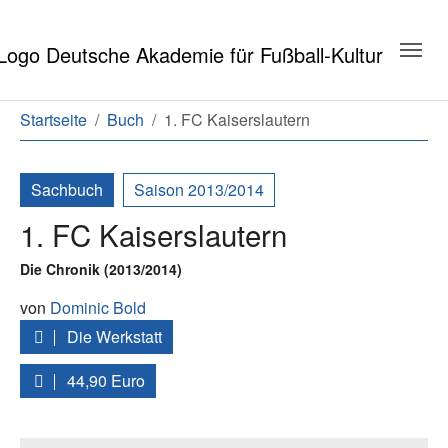
Zum Hauptinhalt springen
Zum Seitenende springen
Sie sind hier:
Startseite
Buch
1. FC Kaiserslautern
Sachbuch
Saison 2013/2014
1. FC Kaiserslautern
Die Chronik (2013/2014)
von
Dominic Bold
Die Werkstatt
44,90 Euro