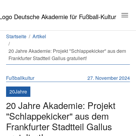
Zum Hauptinhalt springen
Zum Seitenende springen
Sie sind hier:
Startseite
Artikel
20 Jahre Akademie: Projekt "Schlappekicker" aus dem
Frankfurter Stadtteil Gallus gratuliert!
Fußballkultur
27. November 2024
20Jahre
20 Jahre Akademie: Projekt
"Schlappekicker" aus dem
Frankfurter Stadtteil Gallus