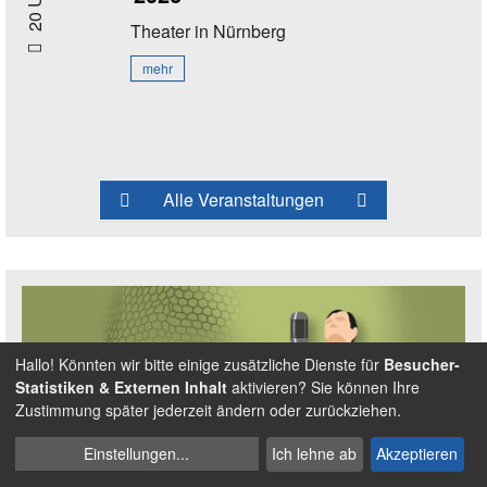
20 Uhr
Theater
in Nürnberg
mehr
Alle Veranstaltungen
Hallo! Könnten wir bitte einige zusätzliche Dienste für
Besucher-
Statistiken & Externen Inhalt
aktivieren? Sie können Ihre
Zustimmung später jederzeit ändern oder zurückziehen.
Cookies
Einstellungen
...
Ich lehne ab
Akzeptieren
Fußballspruch des Jahres: Spruch
verwalten