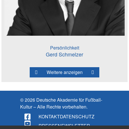
Persönlichkeit
Gerd Schmelzer
Weitere anzeigen
© 2026 Deutsche Akademie für Fußball-
Kultur – Alle Rechte vorbehalten.
KONTAKT
DATENSCHUTZ
PRESSE
NEWSLETTER