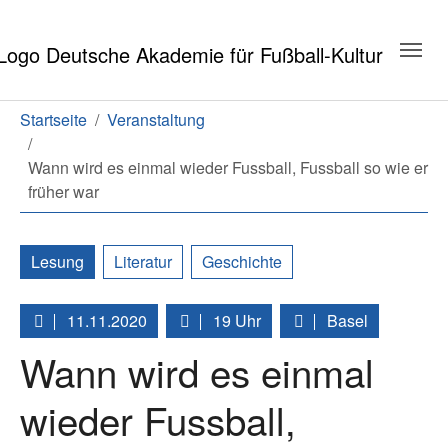
Zum Hauptinhalt springen
Zum Seitenende springen
Sie sind hier:
Startseite
Veranstaltung
Wann wird es einmal wieder Fussball, Fussball so wie er
früher war
Lesung
Literatur
Geschichte
11.11.2020
19 Uhr
Basel
Wann wird es einmal
wieder Fussball,