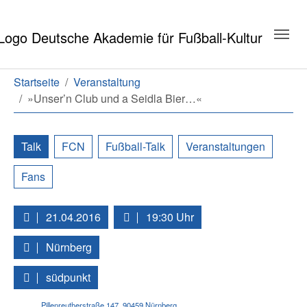
Zum Hauptinhalt springen
Zum Seitenende springen
Sie sind hier:
Startseite
Veranstaltung
»Unser’n Club und a Seidla Bier…«
Talk
FCN
Fußball-Talk
Veranstaltungen
Fans
21.04.2016
19:30 Uhr
Nürnberg
südpunkt
Pillenreutherstraße 147
,
90459
Nürnberg