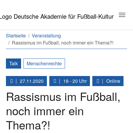
Zum Hauptinhalt springen
Zum Seitenende springen
Sie sind hier:
Startseite
Veranstaltung
Rassismus im Fußball, noch immer ein Thema?!
Talk
Menschenrechte
27.11.2020
18 - 20 Uhr
Online
Rassismus im Fußball,
noch immer ein
Thema?!