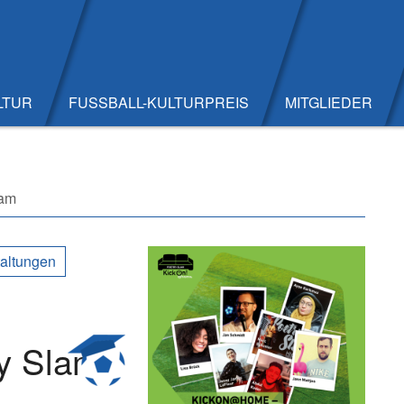
LTUR
FUSSBALL-KULTURPREIS
MITGLIEDER
lam
taltungen
y Slam