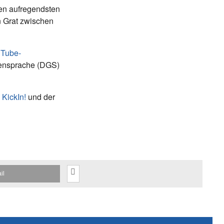
en aufregendsten
 Grat zwischen
Tube-
densprache (DGS)
n
KickIn!
und der
il