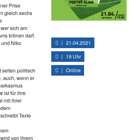
iner Prise
 gleich sechs
e
, wer sich am
ms krönen darf.
21.04.2021
” und Niko
19 Uhr
Online
t selten politisch
, auch, wenn er
 Sarkasmus
ur
ist für ihre
 mit ihrer
ndern
schreibt Texte
inem
 wird von ihrem