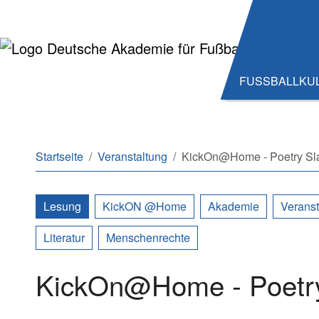
Zum Hauptinhalt springen
Zum Seitenende springen
FUSSBALLKU
Sie sind hier:
Startseite
Veranstaltung
KickOn@Home - Poetry S
Lesung
KickON @Home
Akademie
Verans
Literatur
Menschenrechte
KickOn@Home - Poetr