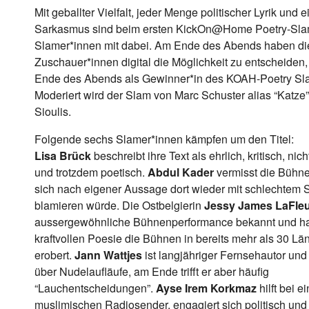
Mit geballter Vielfalt, jeder Menge politischer Lyrik und e
Sarkasmus sind beim ersten KickOn@Home Poetry-Slam
Slamer*innen mit dabei. Am Ende des Abends haben di
Zuschauer*innen digital die Möglichkeit zu entscheiden
Ende des Abends als Gewinner*in des KOAH-Poetry Sla
Moderiert wird der Slam von Marc Schuster alias “Katze
Sioulis.
Folgende sechs Slamer*innen kämpfen um den Titel:
Lisa Brück
beschreibt ihre Text als ehrlich, kritisch, nich
und trotzdem poetisch.
Abdul Kader
vermisst die Bühne
sich nach eigener Aussage dort wieder mit schlechtem
blamieren würde. Die Ostbelgierin
Jessy James LaFle
aussergewöhnliche Bühnenperformance bekannt und hat
kraftvollen Poesie die Bühnen in bereits mehr als 30 Lä
erobert.
Jann Wattjes
ist langjähriger Fernsehautor und 
über Nudelaufläufe, am Ende trifft er aber häufig
“Lauchentscheidungen”.
Ayse Irem Korkmaz
hilft bei e
muslimischen Radiosender, engagiert sich politisch und