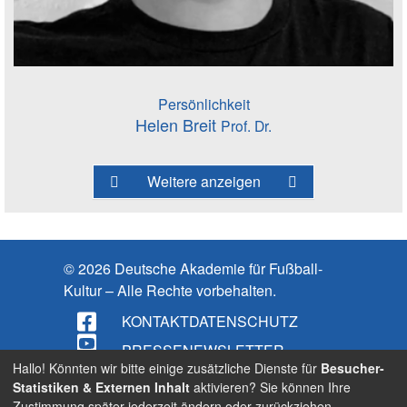
Persönlichkeit
Helen Breit
Prof. Dr.
Weitere anzeigen
© 2026 Deutsche Akademie für Fußball-
Kultur – Alle Rechte vorbehalten.
KONTAKT
DATENSCHUTZ
PRESSE
NEWSLETTER
Hallo! Könnten wir bitte einige zusätzliche Dienste für
Besucher-
IMPRESSUM
Statistiken & Externen Inhalt
aktivieren? Sie können Ihre
Zustimmung später jederzeit ändern oder zurückziehen.