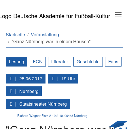
Zum Hauptinhalt springen
Zum Seitenende springen
Sie sind hier:
Startseite
Veranstaltung
"Ganz Nürnberg war in einem Rausch"
Lesung
FCN
Literatur
Geschichte
Fans
25.06.2017
19 Uhr
Nürnberg
Staatstheater Nürnberg
Richard-Wagner Platz 2-10 2-10
,
90443
Nürnberg