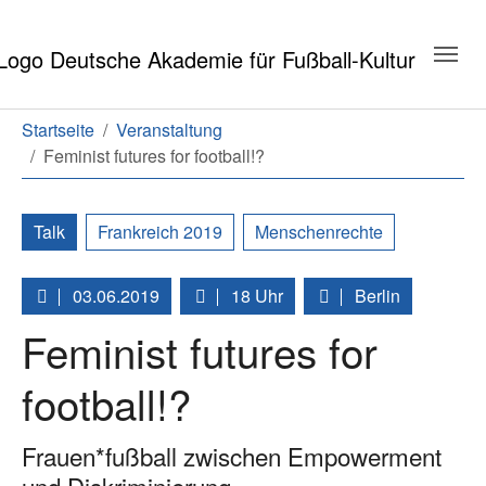
Zum Hauptinhalt springen
Zum Seitenende springen
Sie sind hier:
Startseite
Veranstaltung
Feminist futures for football!?
Talk
Frankreich 2019
Menschenrechte
03.06.2019
18 Uhr
Berlin
Feminist futures for
football!?
Frauen*fußball zwischen Empowerment