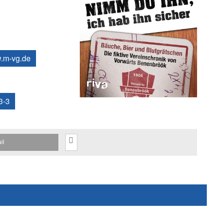
.m-vg.de
3-3
il