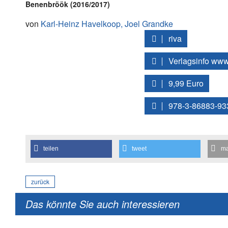
Benenbröök (2016/2017)
von
Karl-Heinz Havelkoop,
Joel Grandke
riva
Verlagsinfo www
9,99 Euro
978-3-86883-93
teilen
tweet
ma
zurück
Das könnte Sie auch interessieren