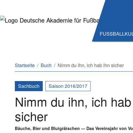
Zum Hauptinhalt springen
Zum Seitenende springen
FUSSBALLKU
Sie sind hier:
Startseite
Buch
Nimm du ihn, ich hab ihn sicher
Sachbuch
Saison 2016/2017
Nimm du ihn, ich hab
sicher
Bäuche, Bier und Blutgrätschen — Das Vereinsjahr von Vo