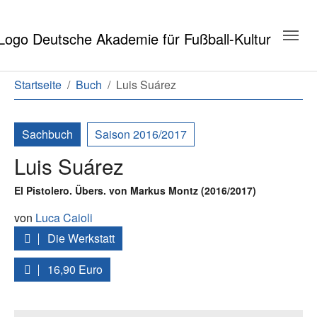
Zum Hauptinhalt springen
Zum Seitenende springen
Sie sind hier:
Startseite
Buch
Luis Suárez
Sachbuch
Saison 2016/2017
Luis Suárez
El Pistolero. Übers. von Markus Montz (2016/2017)
von
Luca Caioli
Die Werkstatt
16,90 Euro