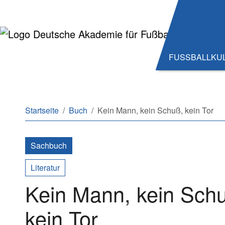
Zum Hauptinhalt springen
Zum Seitenende springen
FUSSBALLKU
Sie sind hier:
Startseite
Buch
Kein Mann, kein Schuß, kein Tor
Sachbuch
Literatur
Kein Mann, kein Sch
kein Tor