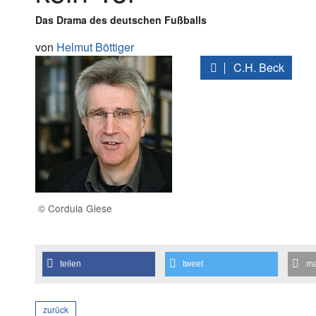
Das Drama des deutschen Fußballs
von
Helmut Böttiger
C.H. Beck
© Cordula Giese
teilen
tweet
ma
zurück