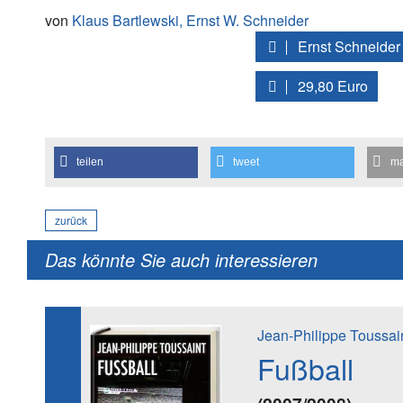
von
Klaus Bartlewski,
Ernst W. Schneider
Ernst Schneider
29,80 Euro
teilen
tweet
ma
zurück
Das könnte Sie auch interessieren
Jean-Philippe Toussai
Fußball