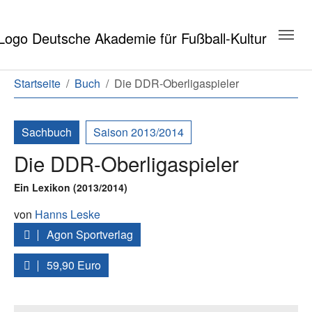
Zum Hauptinhalt springen
Zum Seitenende springen
Sie sind hier:
Startseite
Buch
Die DDR-Oberligaspieler
Sachbuch
Saison 2013/2014
Die DDR-Oberligaspieler
Ein Lexikon (2013/2014)
von
Hanns Leske
Agon Sportverlag
59,90 Euro