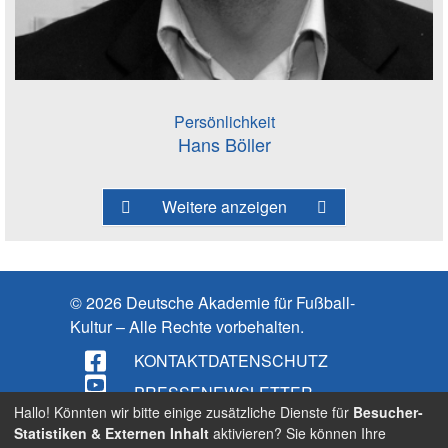
Persönlichkeit
Hans Böller
Weitere anzeigen
© 2026 Deutsche Akademie für Fußball-
Kultur – Alle Rechte vorbehalten.
KONTAKT
DATENSCHUTZ
PRESSE
NEWSLETTER
Hallo! Könnten wir bitte einige zusätzliche Dienste für
Besucher-
IMPRESSUM
Statistiken & Externen Inhalt
aktivieren? Sie können Ihre