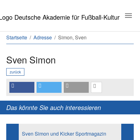
Zum Hauptinhalt springen
Zum Seitenende springen
Sie sind hier:
Startseite
Adresse
Simon, Sven
Sven Simon
zurück
Das könnte Sie auch interessieren
Sven Simon und Kicker Sportmagazin