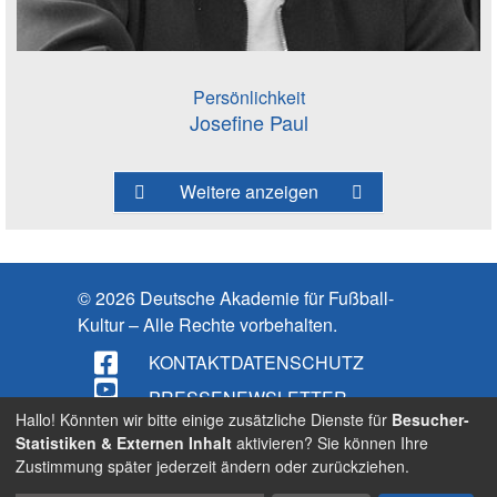
Persönlichkeit
Josefine Paul
Weitere anzeigen
© 2026 Deutsche Akademie für Fußball-
Kultur – Alle Rechte vorbehalten.
KONTAKT
DATENSCHUTZ
PRESSE
NEWSLETTER
Hallo! Könnten wir bitte einige zusätzliche Dienste für
Besucher-
IMPRESSUM
Statistiken & Externen Inhalt
aktivieren? Sie können Ihre
Zustimmung später jederzeit ändern oder zurückziehen.
BARRIEREFREIHEIT